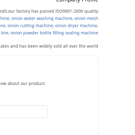
redit,our factory has passed ISO9001-2000 quality
chine
,
onion water washing machine
,
onion mesh
ine
,
onion cutting machine
,
onion dryer machine
,
line
,
onion powder bottle filling sealing machine
tes and has been widely sold all over the world.
know about our product.