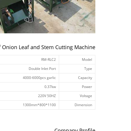
of Onion Leaf and Stem Cutting Machine
RM-RLC2
Model
Double Inlet Port
Type
4000-6000pcs garlic
Capacity
0.37kw
Power
220V 50HZ
Voltage
1100*800*1300mm
Dimension
Company Profile