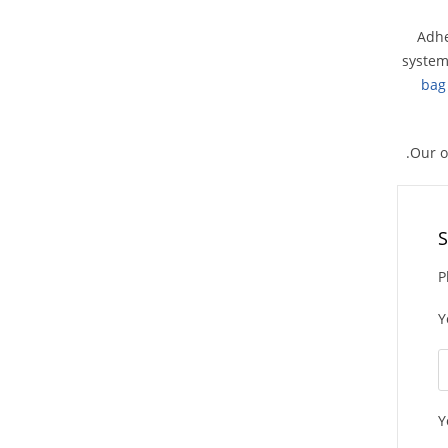
Adhe
system
bag
Our o
S
P
Y
Y