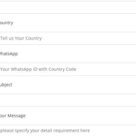
ountry
hatsApp
ubject
our Message