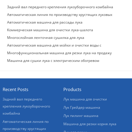
Задний вал переднего крепления лукоуборочного комбайна
Автоматическая линия по производству хрустящих луковых
колец
Автоматическая машина для рассады лука
Коммерческая машина для очистки лука-шалота
Многослойная ленточная сушилка для лука
Автоматическая машина для мойки и очистки воды с
распылением зеленого лука
Многофункциональная машина для резки лука на продажу
Машина для сушки лука с электрическим обогревом
Recent Posts
Products
Задний вал переднего
Лук машина для очистки
крепления лукоуборочного
Лук Грейдер машина
комбайна
Лук пилинг машина
Автоматическая линия по
Машина для резки корня лука
производству хрустящих