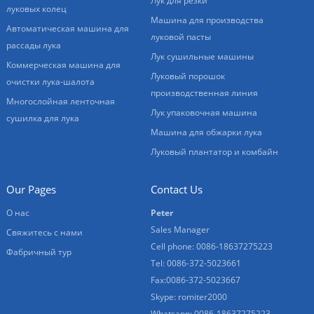
Лук для резки
луковых колец
Машина для производства
Автоматическая машина для
луковой пасты
рассады лука
Лук сушильные машины
Коммерческая машина для
Луковый порошок
очистки лука-шалота
производственная линия
Многослойная ленточная
Лук упаковочная машина
сушилка для лука
Машина для обжарки лука
Луковый плантатор и комбайн
Our Pages
Contact Us
О нас
Peter
Sales Manager
Свяжитесь с нами
Cell phone: 0086-18637275223
Фабричный тур
Tel: 0086-372-5023661
Fax:0086-372-5023667
Skype: romiter2000
Whatsapp: 0086-18637275223