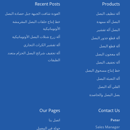
Recent Posts
Products
آلة تنظيف البصل
العودة شافت الجبهة جبل حصادة البصل
البصل آلة ممهدة
خط إنتاج حلقات البصل المقرمشة
الأوتوماتيكية
البصل آلة تقشير
آلة زرع شتلات البصل الأوتوماتيكية
آلة قطع جذور البصل
آلة تقشير الكراث التجاري
آلة قطع البصل
آلة تجفيف شرائح البصل الحزام متعدد
آلة معجون البصل
الطبقات
آلة تجفيف البصل
خط إنتاج مسحوق البصل
آلة التعبئة البصل
القلي آلة البصل
بصل البصل والحاصدة
Our Pages
Contact Us
Peter
اتصل بنا
Sales Manager
جولة في المعمل