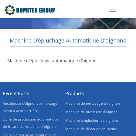
Machine D’épluchage Automatique D’oignons
Machine d’épluchage automatique d’oignons
2017-07-28
Recent Posts
Products
Récolteuse d’oignons à montage
Machine de nettoyage à l’oignon
avant à arbre arrière
Machine de niveleuse d'oignon
Ligne de production automatique
Machine à éplucher les oignons
de friture de rondelles d’oignon
Machine de découpe de racine
Transplanteuse automatique de