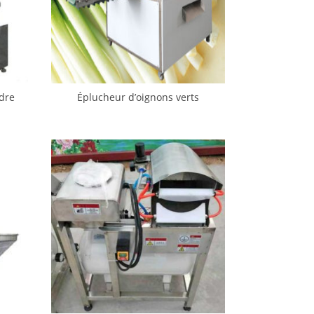
dre
Éplucheur d’oignons verts
u
entièrement automatique et
machine de découpe de racines