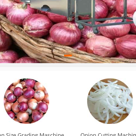
n Size Grading Maschine
Onion Cutting Machi