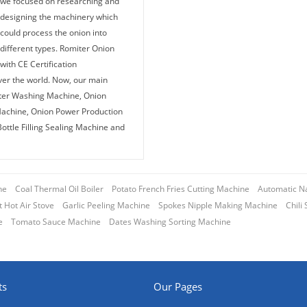
we focused on researching and
designing the machinery which
could process the onion into
different types. Romiter Onion
ith CE Certification
ver the world. Now, our main
ter Washing Machine, Onion
Machine, Onion Power Production
ttle Filling Sealing Machine and
ne
Coal Thermal Oil Boiler
Potato French Fries Cutting Machine
Automatic N
 Hot Air Stove
Garlic Peeling Machine
Spokes Nipple Making Machine
Chili
e
Tomato Sauce Machine
Dates Washing Sorting Machine
ts
Our Pages