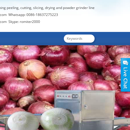
hing peeling, cutting, slicing, drying and powder grinder line
.com
Whatsapp: 0086-18637275223
.com
Skype: romiter2000