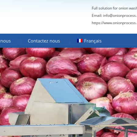
Full solution for onion was
Email:
info@onionprocess
https://www.onionprocess
 nous
Contactez nous
Français