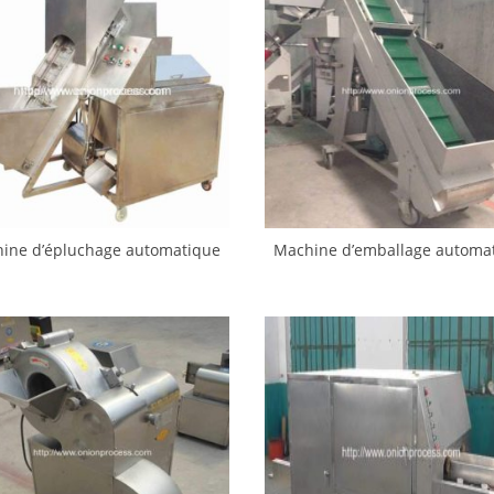
ine d’épluchage automatique
Machine d’emballage automa
d’oignons
de sachet de poche de pondér
d’oignons