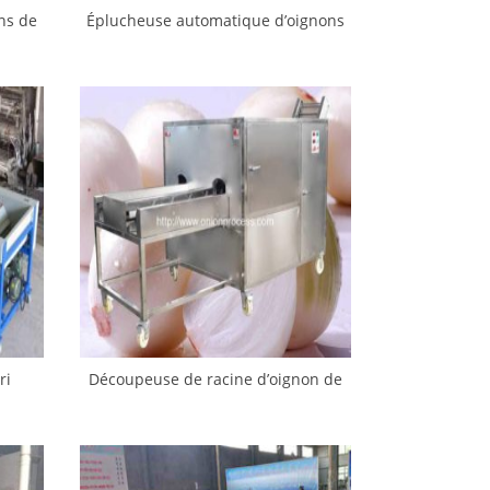
ns de
Éplucheuse automatique d’oignons
de printemps avec coupe de racines
ri
Découpeuse de racine d’oignon de
double ceinture