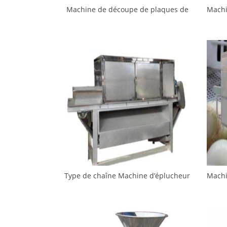
Machine de découpe de plaques de
Machi
rondelles d’oignon de haute qualité
raci
avec convoyeur
Type de chaîne Machine d’éplucheur
Machi
d’oignons commerciaux
r