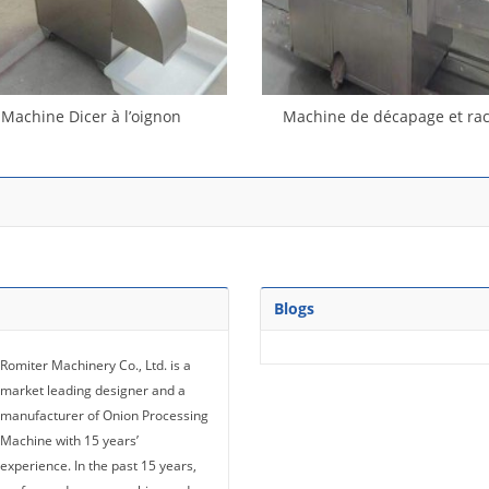
Machine Dicer à l’oignon
Machine de décapage et ra
d’oignons à double ceinture 
en une seule fois
Blogs
Romiter Machinery Co., Ltd. is a
market leading designer and a
manufacturer of Onion Processing
Machine with 15 years’
experience. In the past 15 years,