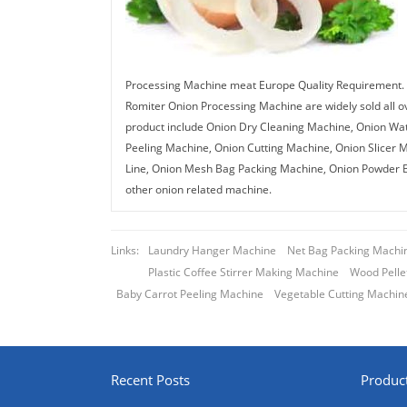
Processing Machine meat Europe Quality Requirement. w
Romiter Onion Processing Machine are widely sold all o
product include Onion Dry Cleaning Machine, Onion Wa
Peeling Machine, Onion Cutting Machine, Onion Slicer 
Line, Onion Mesh Bag Packing Machine, Onion Powder Bo
other onion related machine.
Links:
Laundry Hanger Machine
Net Bag Packing Machi
Plastic Coffee Stirrer Making Machine
Wood Pellet
Baby Carrot Peeling Machine
Vegetable Cutting Machin
Recent Posts
Produc