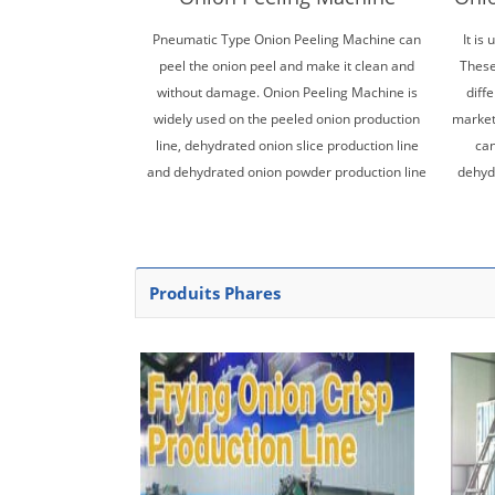
Pneumatic Type Onion Peeling Machine can
It is
peel the onion peel and make it clean and
These
without damage. Onion Peeling Machine is
diff
widely used on the peeled onion production
market
line, dehydrated onion slice production line
can
and dehydrated onion powder production line
dehydr
Produits Phares