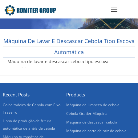
Máquina De Lavar E Descascar Cebola Tipo Escova
Automática
Máquina de lavar e descascar cebola tipo escova
automática
2021-09-03
Recent Posts
Products
Colheitadeira de Cebola com Eixo
Máquina de Limpeza de cebola
Traseiro
Cebola Grader Máquina
Linha de produção de fritura
Máquina de descascar cebola
automática de anéis de cebola
Máquina de corte de raiz de cebola
Máquina Automática de