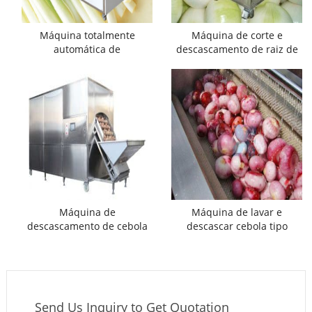
Máquina totalmente
Máquina de corte e
automática de
descascamento de raiz de
descascamento e corte de
cebola de pequena
raiz de cebola verde
capacidade
Máquina de
Máquina de lavar e
descascamento de cebola
descascar cebola tipo
de grande capacidade 2022
escova automática
Send Us Inquiry to Get Quotation