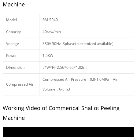
Machine
Model
RM-SP40
Capacity
40raw/min
Voltage
380V 50Hz 3phase(customized available)
Power
1.5KW
Dimension
L*W*H=2.56*0.95*1.82m
Compressed Air Pressure：0.8-1.0MPa，Air
Compressed Air
Volume：6-8m3
Working Video of Commerical Shallot Peeling
Machine