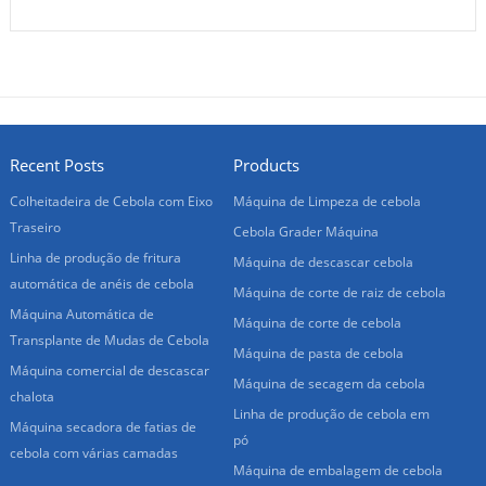
Recent Posts
Products
Colheitadeira de Cebola com Eixo
Máquina de Limpeza de cebola
Traseiro
Cebola Grader Máquina
Linha de produção de fritura
Máquina de descascar cebola
automática de anéis de cebola
Máquina de corte de raiz de cebola
Máquina Automática de
Máquina de corte de cebola
Transplante de Mudas de Cebola
Máquina de pasta de cebola
Máquina comercial de descascar
Máquina de secagem da cebola
chalota
Linha de produção de cebola em
Máquina secadora de fatias de
pó
cebola com várias camadas
Máquina de embalagem de cebola