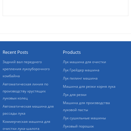
Recent Posts
Products
Задний вал переднего
Лук машина для очистки
крепления лукоуборочного
Лук Грейдер машина
комбайна
Лук пилинг машина
Автоматическая линия по
Машина для резки корня лука
производству хрустящих
Лук для резки
луковых колец
Машина для производства
Автоматическая машина для
луковой пасты
рассады лука
Лук сушильные машины
Коммерческая машина для
Луковый порошок
очистки лука-шалота