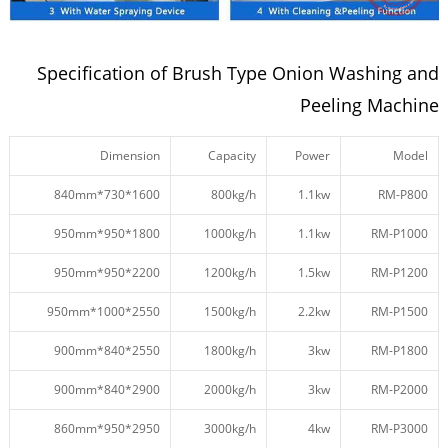
Specification of Brush Type Onion Washing and
Peeling Machine
Dimension
Capacity
Power
Model
1600*730*840mm
800kg/h
1.1kw
RM-P800
1800*950*950mm
1000kg/h
1.1kw
RM-P1000
2200*950*950mm
1200kg/h
1.5kw
RM-P1200
2550*1000*950mm
1500kg/h
2.2kw
RM-P1500
2550*840*900mm
1800kg/h
3kw
RM-P1800
2900*840*900mm
2000kg/h
3kw
RM-P2000
2950*950*860mm
3000kg/h
4kw
RM-P3000