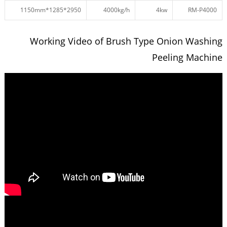
2950*1285*1150mm
4000kg/h
4kw
RM-P4000
Working Video of Brush Type Onion Washing
Peeling Machine