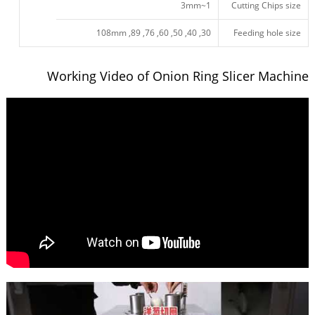
1~3mm
Cutting Chips size
30, 40, 50, 60, 76, 89, 108mm
Feeding hole size
Working Video of Onion Ring Slicer Machine