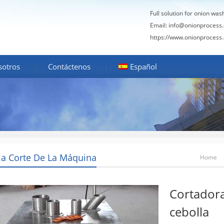
Full solution for onion was
Email:
info@onionprocess
https://www.onionprocess
sotros
Contáctenos
Español
la Corte De La Máquina
Home
Cortadora
cebolla