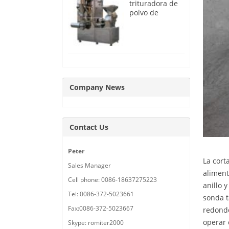
trituradora de
polvo de
cebolla de
trabajo
continuo
Company News
Contact Us
Peter
La cort
Sales Manager
aliment
Cell phone: 0086-18637275223
anillo 
Tel: 0086-372-5023661
sonda t
Fax:0086-372-5023667
redondo
operar 
Skype: romiter2000