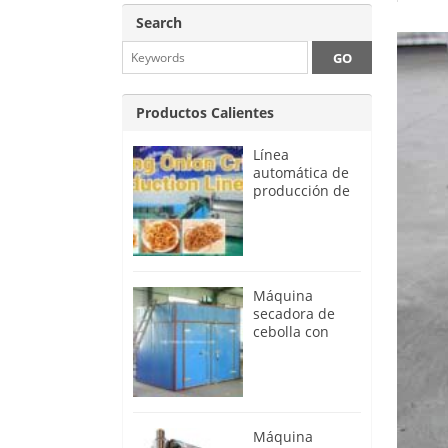
cosechadora
Search
Productos Calientes
Línea
automática de
producción de
papas fritas con
aros de cebolla
para freír
Máquina
secadora de
cebolla con
calefacción
eléctrica
Máquina