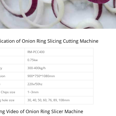
ication of Onion Ring Slicing Cutting Machine
RM-PCC400
0.75kw
ty
300-400kg/h
ion
900*750*1080mm
e
220v/50hz
 Chips size
1~3mm
 hole size
30, 40, 50, 60, 76, 89, 108mm
ng Video of Onion Ring Slicer Machine