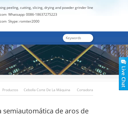
hing peeling, cutting, slicing, drying and powder grinder line
.com
Whatsapp: 0086-18637275223
.com
Skype: romiter2000
Productos
Cebolla Corte De La Máquina
Cortadora
Semiautomática De Aros De Cebolla
 semiautomática de aros de