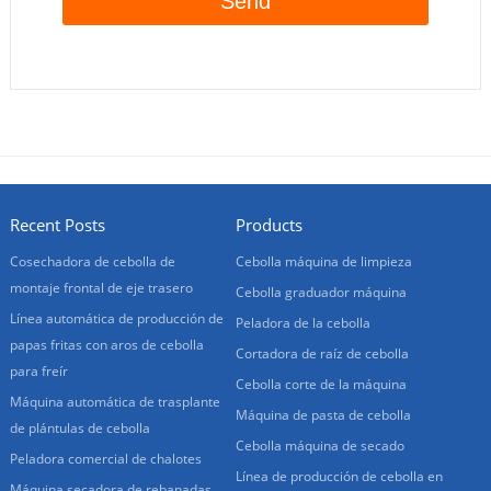
Recent Posts
Products
Cosechadora de cebolla de
Cebolla máquina de limpieza
montaje frontal de eje trasero
Cebolla graduador máquina
Línea automática de producción de
Peladora de la cebolla
papas fritas con aros de cebolla
Cortadora de raíz de cebolla
para freír
Cebolla corte de la máquina
Máquina automática de trasplante
Máquina de pasta de cebolla
de plántulas de cebolla
Cebolla máquina de secado
Peladora comercial de chalotes
Línea de producción de cebolla en
Máquina secadora de rebanadas