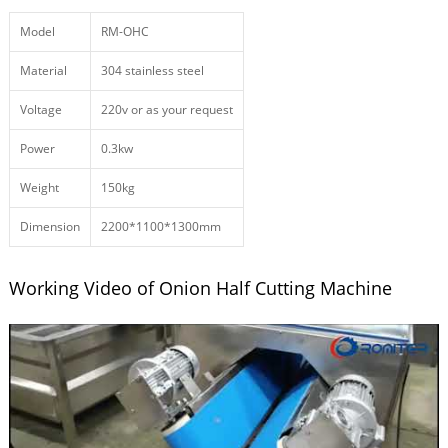
Model
RM-OHC
Material
304 stainless steel
Voltage
220v or as your request
Power
0.3kw
Weight
150kg
Dimension
2200*1100*1300mm
Working Video of Onion Half Cutting Machine