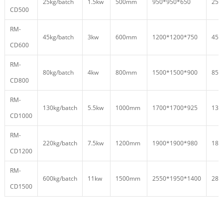
25kg/batch
1.5kw
500mm
950*950*650
250
CD500
RM-
45kg/batch
3kw
600mm
1200*1200*750
450
CD600
RM-
80kg/batch
4kw
800mm
1500*1500*900
850
CD800
RM-
130kg/batch
5.5kw
1000mm
1700*1700*925
130
CD1000
RM-
220kg/batch
7.5kw
1200mm
1900*1900*980
180
CD1200
RM-
600kg/batch
11kw
1500mm
2550*1950*1400
280
CD1500