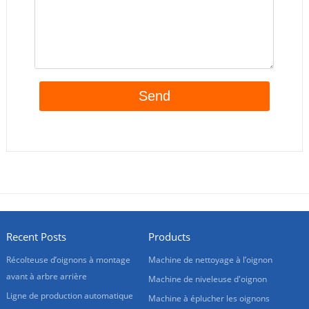
Recent Posts
Products
Récolteuse d’oignons à montage
Machine de nettoyage à l’oignon
avant à arbre arrière
Machine de niveleuse d'oignon
Ligne de production automatique
Machine à éplucher les oignons