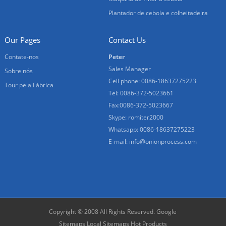
Plantador de cebola e colheitadeira
Our Pages
Contact Us
Contate-nos
Peter
Sales Manager
Sobre nós
Cell phone: 0086-18637275223
Tour pela Fábrica
Tel: 0086-372-5023661
Fax:0086-372-5023667
Skype: romiter2000
Whatsapp: 0086-18637275223
E-mail:
info@onionprocess.com
Copyright © 2008 All Rights Reserved.
Google
Sitemaps
Local Sitemaps
Hot Products