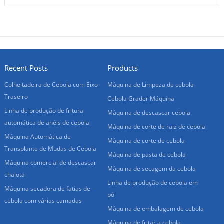
Recent Posts
Products
Colheitadeira de Cebola com Eixo
Máquina de Limpeza de cebola
Traseiro
Cebola Grader Máquina
Linha de produção de fritura
Máquina de descascar cebola
automática de anéis de cebola
Máquina de corte de raiz de cebola
Máquina Automática de
Máquina de corte de cebola
Transplante de Mudas de Cebola
Máquina de pasta de cebola
Máquina comercial de descascar
Máquina de secagem da cebola
chalota
Linha de produção de cebola em
Máquina secadora de fatias de
pó
cebola com várias camadas
Máquina de embalagem de cebola
Máquina de fritar a cebola