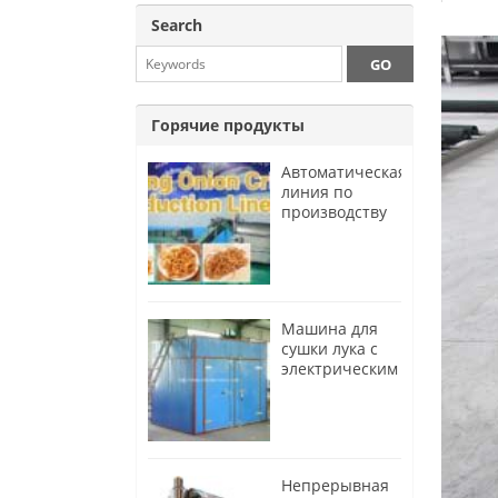
Search
Горячие продукты
Автоматическая
линия по
производству
хрустящих
луковых колец
Машина для
сушки лука с
электрическим
обогревом
Непрерывная