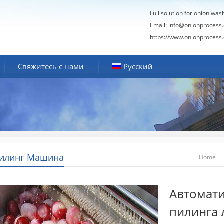
Full solution for onion was
Email:
info@onionprocess
https://www.onionprocess
Свяжитесь с нами
Русский
Пилинг Машина
Home
Автомати
пилинга 