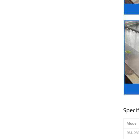
Speci
Model
RM-P8