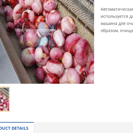
Автоматическая
используется д
машина для очи
образом, очище 
INQUI
DUCT DETAILS