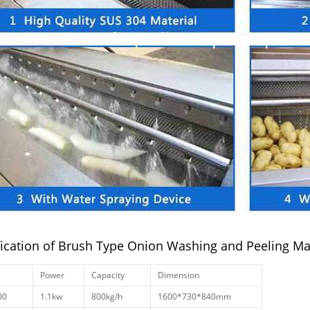
fication of Brush Type Onion Washing and Peeling M
Power
Capacity
Dimension
00
1.1kw
800kg/h
1600*730*840mm