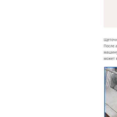
Щеточн
После 
машину
может 