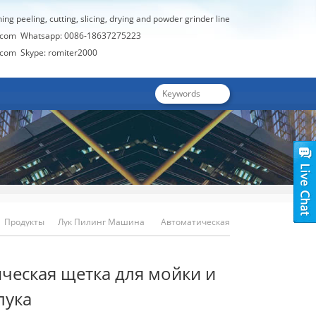
hing peeling, cutting, slicing, drying and powder grinder line
.com
Whatsapp: 0086-18637275223
.com
Skype: romiter2000
Продукты
Лук Пилинг Машина
Автоматическая
Щетка Для Мойки И Пилинга Лука
ческая щетка для мойки и
лука