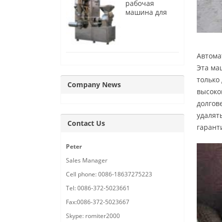
рабочая
машина для
измельчения
лукового
порошка
Автома
Эта ма
только
Company News
высоко
долгов
удалят
Contact Us
гарант
Peter
Sales Manager
Cell phone: 0086-18637275223
Tel: 0086-372-5023661
Fax:0086-372-5023667
Skype: romiter2000