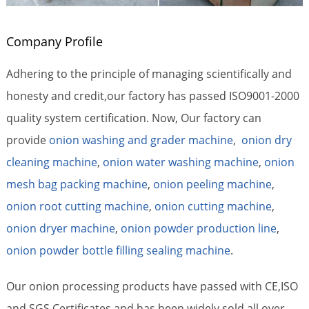
Company Profile
Adhering to the principle of managing scientifically and
honesty and credit,our factory has passed ISO9001-2000
quality system certification. Now, Our factory can
provide
onion washing and grader machine
,
onion dry
cleaning machine
,
onion water washing machine
,
onion
mesh bag packing machine
,
onion peeling machine
,
onion root cutting machine
,
onion cutting machine
,
onion dryer machine
,
onion powder production line
,
onion powder bottle filling sealing machine
.
Our onion processing products have passed with CE,ISO
and SGS Certificates and has been widely sold all over