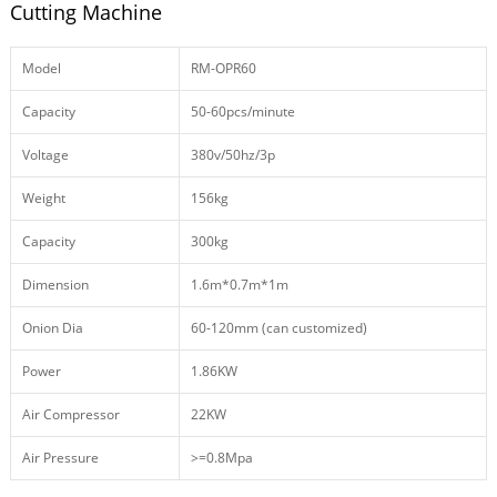
Cutting Machine
Model
RM-OPR60
Capacity
50-60pcs/minute
Voltage
380v/50hz/3p
Weight
156kg
Capacity
300kg
Dimension
1.6m*0.7m*1m
Onion Dia
60-120mm (can customized)
Power
1.86KW
Air Compressor
22KW
Air Pressure
>=0.8Mpa