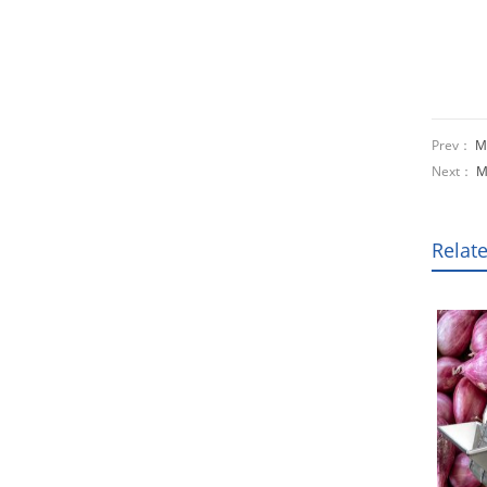
Prev：
M
Next：
M
Relat