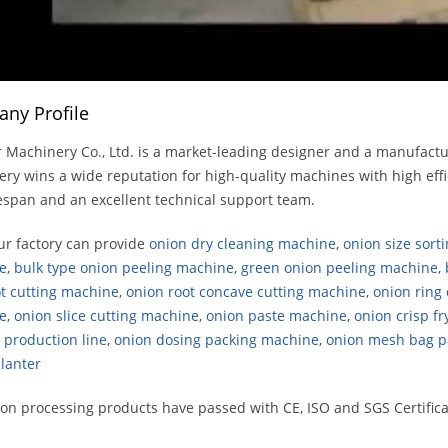
ny Profile
 Machinery Co., Ltd. is a market-leading designer and a manufact
ry wins a wide reputation for high-quality machines with high effic
fespan and an excellent technical support team.
r factory can provide
onion dry cleaning machine
,
onion size sort
e
,
bulk type onion peeling machine
,
green onion peeling machine
,
t cutting machine
,
onion root concave cutting machine
,
onion ring
e
,
onion slice cutting machine
,
onion paste machine
,
onion crisp f
production line
,
onion dosing packing machine
,
onion mesh bag p
lanter
on processing products have passed with CE, ISO and SGS Certifica