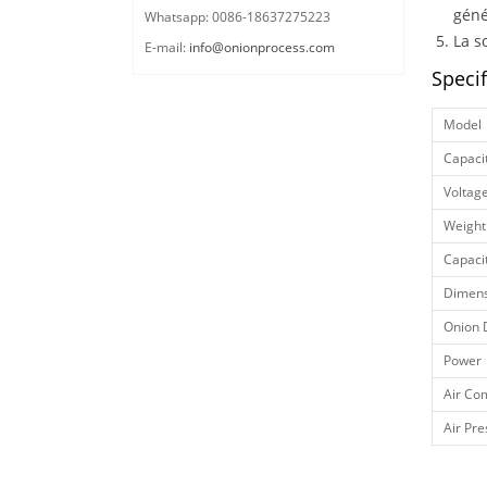
géné
Whatsapp: 0086-18637275223
La s
E-mail:
info@onionprocess.com
Speci
Model
Capaci
Voltag
Weight
Capaci
Dimens
Onion 
Power
Air Co
Air Pr