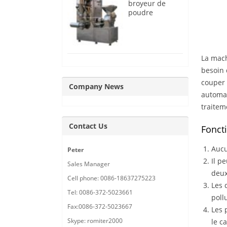
broyeur de
poudre
d’oignon de
travail continu
La mach
besoin 
couper 
Company News
automat
traitem
Contact Us
Fonct
Aucu
Peter
Il p
Sales Manager
deux
Cell phone: 0086-18637275223
Les 
Tel: 0086-372-5023661
poll
Fax:0086-372-5023667
Les 
Skype: romiter2000
le c