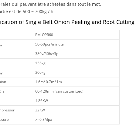
rales qui peuvent être achetées dans tout le mot.
ortie est de 500 ~ 700kg / h.
fication of Single Belt Onion Peeling and Root Cuttin
RM-OPR60
ty
50-60pcs/minute
e
380v/50hz/3p
156kg
ty
300kg
ion
1.6m*0.7m*1m
Dia
60-120mm (can customized)
1.86KW
mpressor
22KW
essure
>=0.8Mpa