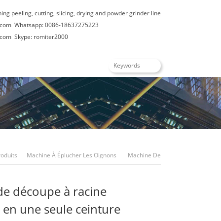
hing peeling, cutting, slicing, drying and powder grinder line
.com
Whatsapp: 0086-18637275223
.com
Skype: romiter2000
roduits
Machine À Éplucher Les Oignons
Machine De
Découpe À Racine D’oignons En Une Seule Ceinture
e découpe à racine
 en une seule ceinture