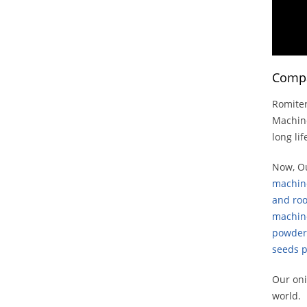
Compa
Romiter
Machine
long li
Now, Ou
machin
and roo
machin
powder 
seeds p
Our oni
world.