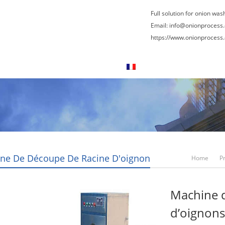
Full solution for onion was
Email:
info@onionprocess
https://www.onionprocess
 nous
Contactez nous
Français
ne De Découpe De Racine D'oignon
Home
P
Machine d
d’oignons