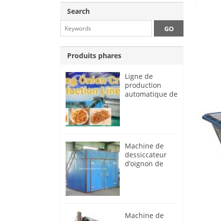
moissonneur
Search
Produits phares
Ligne de
production
automatique de
friture de
rondelles
d’oignon
Machine de
dessiccateur
d’oignon de
chauffage
électrique
Machine de