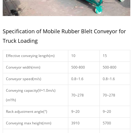
Specification of Mobile Rubber Blelt Conveyor for
Truck Loading
Effective conveying length(m)
10
15
Conveyor width(mm)
500-800
500-800
Conveyor speed(m/s)
0.8~1.6
0.8~1.6
Conveying capacity(V=1.0m/s)
70~278
70~278
(m³/h)
Rack adjustment angle(°)
9~20
9~20
Conveying max height(mm)
3910
5700