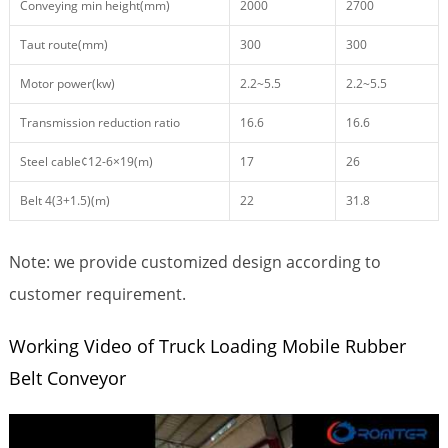
Conveying min height(mm)
2000
2700
Taut route(mm)
300
300
Motor power(kw)
2.2~5.5
2.2~5.5
Transmission reduction ratio
16.6
16.6
Steel cable¢12-6×19(m)
17
26
Belt 4(3+1.5)(m)
22
31.8
Note: we provide customized design according to
customer requirement.
Working Video of Truck Loading Mobile Rubber
Belt Conveyor