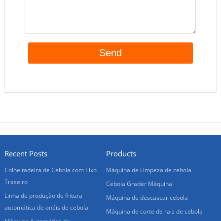
Recent Posts
Products
Colheitadeira de Cebola com Eixo
Máquina de Limpeza de cebola
Traseiro
Cebola Grader Máquina
Linha de produção de fritura
Máquina de descascar cebola
automática de anéis de cebola
Máquina de corte de raiz de cebola