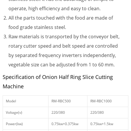
operate, high efficiency and easy to clean.
All the parts touched with the food are made of
food grade stainless steel.
Raw materials is transported by the conveyor belt,
rotary cutter speed and belt speed are controlled
by separated frequency inverters independently,
vegetable size can be adjusted from 1 to 60 mm.
Specification of Onion Half Ring Slice Cutting
Machine
Model
RM-RBC500
RM-RBC1000
Voltage(v)
220/380
220/380
Power(kw)
0.75kw+0.375kw
0.75kw+1.5kw