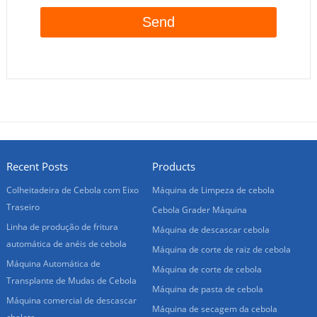
Recent Posts
Products
Colheitadeira de Cebola com Eixo
Máquina de Limpeza de cebola
Traseiro
Cebola Grader Máquina
Linha de produção de fritura
Máquina de descascar cebola
automática de anéis de cebola
Máquina de corte de raiz de cebola
Máquina Automática de
Máquina de corte de cebola
Transplante de Mudas de Cebola
Máquina de pasta de cebola
Máquina comercial de descascar
Máquina de secagem da cebola