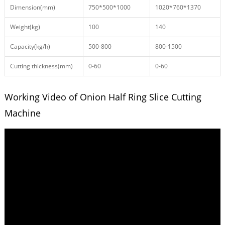
Dimension(mm)
750*500*1000
1020*760*1370
Weight(kg)
100
140
Capacity(kg/h)
500-800
800-1500
Cutting thickness(mm)
0-60
0-60
Working Video of Onion Half Ring Slice Cutting
Machine