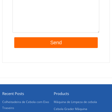
Recent Posts
Products
Colheitadeira de Cebola com Eixo
Máquina de Limpeza de cebola
Traseiro
Cebola Grader Máquina