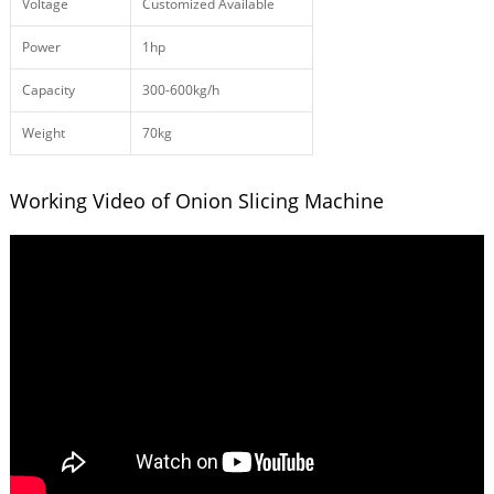
Voltage
Customized Available
Power
1hp
Capacity
300-600kg/h
Weight
70kg
Working Video of Onion Slicing Machine