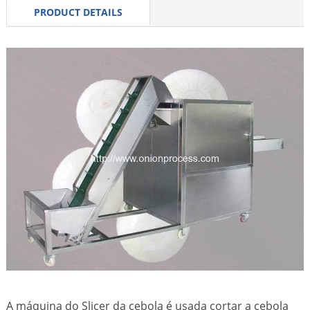
PRODUCT DETAILS
A máquina do Slicer da cebola é usada cortar a cebola